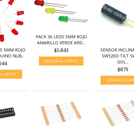
PACK 30 LEDS 5MM ROJO
AMARILLO VERDE ARD...
$5.843
DS 5MM ROJO
SENSOR INCLIN
UINO NUB...
SW520D TILT S
GOL...
044
$879