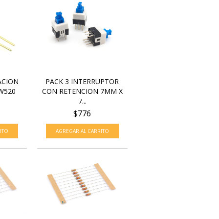
ACION
PACK 3 INTERRUPTOR
W520
CON RETENCION 7MM X
7...
$776