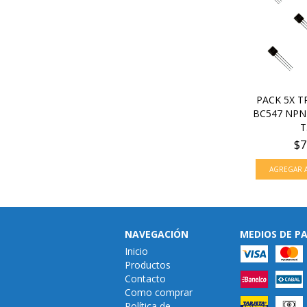
PACK 5X T
BC547 NPN
T.
$7
NAVEGACIÓN
MEDIOS DE P
Inicio
Productos
Contacto
Como comprar
Política de