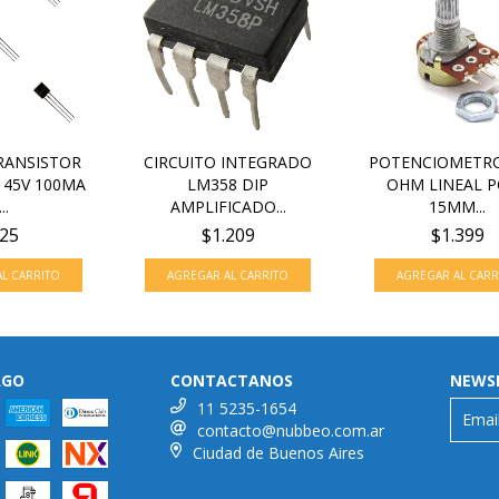
RANSISTOR
CIRCUITO INTEGRADO
POTENCIOMETRO
 45V 100MA
LM358 DIP
OHM LINEAL 
..
AMPLIFICADO...
15MM...
25
$1.209
$1.399
AGO
CONTACTANOS
NEWS
11 5235-1654
contacto@nubbeo.com.ar
Ciudad de Buenos Aires