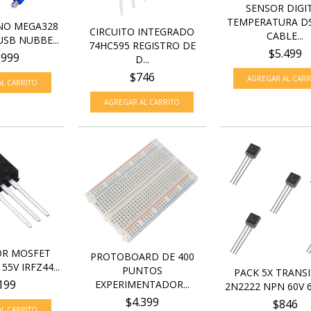
SENSOR DIGI
TEMPERATURA D
NO MEGA328
CIRCUITO INTEGRADO
CABLE...
USB NUBBE...
74HC595 REGISTRO DE
$5.499
.999
D...
$746
OR MOSFET
PROTOBOARD DE 400
55V IRFZ44...
PUNTOS
PACK 5X TRANS
199
EXPERIMENTADOR...
2N2222 NPN 60V 6
$4.399
$846