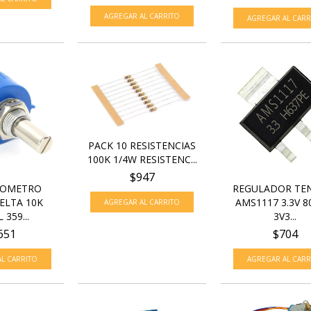
PACK 10 RESISTENCIAS
100K 1/4W RESISTENC...
$947
IOMETRO
REGULADOR TE
ELTA 10K
AMS1117 3.3V 
 359...
3V3...
651
$704