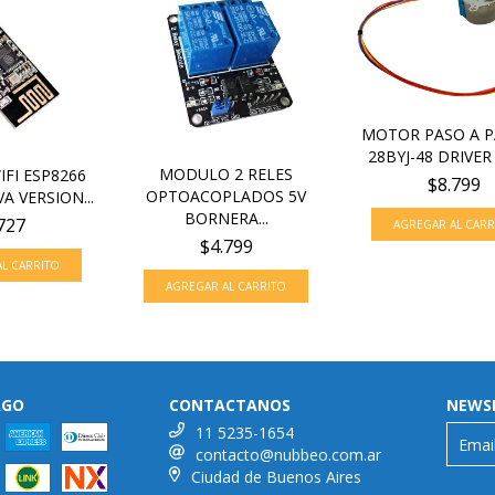
MOTOR PASO A P
28BYJ-48 DRIVER 
MODULO 2 RELES
FI ESP8266
$8.799
OPTOACOPLADOS 5V
A VERSION...
BORNERA...
727
$4.799
AGO
CONTACTANOS
NEWS
11 5235-1654
contacto@nubbeo.com.ar
Ciudad de Buenos Aires