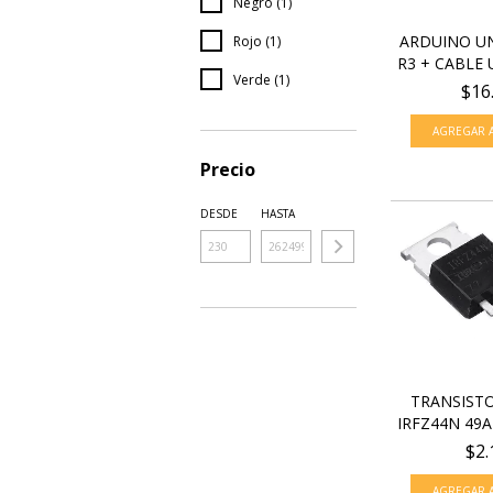
Negro (1)
ARDUINO U
Rojo (1)
R3 + CABLE 
Verde (1)
$16
Precio
DESDE
HASTA
TRANSIST
IRFZ44N 49A 
$2.