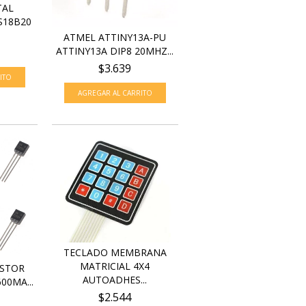
TAL
S18B20
ATMEL ATTINY13A-PU
ATTINY13A DIP8 20MHZ...
$3.639
TECLADO MEMBRANA
MATRICIAL 4X4
ISTOR
AUTOADHES...
00MA...
$2.544