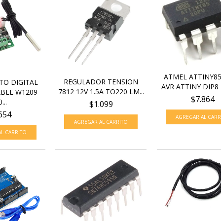
ATMEL ATTINY85
REGULADOR TENSION
O DIGITAL
AVR ATTINY DIP8 
7812 12V 1.5A TO220 LM...
BLE W1209
$7.864
...
$1.099
654